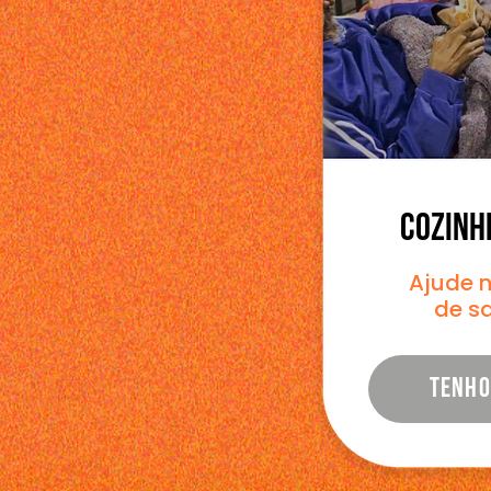
COZINH
Ajude 
de s
TENHO