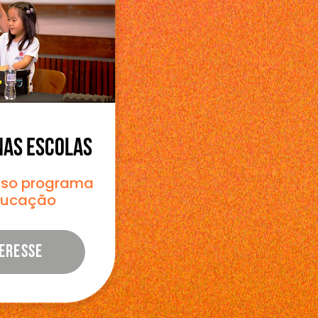
NAS ESCOLAS
osso programa
ducação
ERESSE