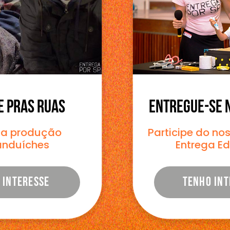
E PRAS RUAS
ENTREGUE-SE 
na produção
Participe do n
anduíches
Entrega E
 INTERESSE
TENHO INT