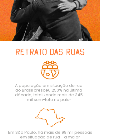
RETRATO DAS RUAS
A população em situação de rua
do Brasil cresceu 250% na últ
ima
década, totalizando mais de 345
mil sem-teto no país
*
Em São Paulo, há mais de 98 mil pessoas
em situação de rua - a maior