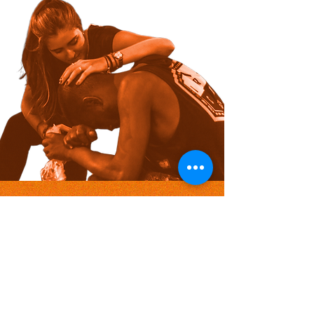
SERES HUMANOS
com nomes, histórias, erros
e acertos, como todos nós.
QUE TAL CONHECÊ-LOS
PARA EVITAR PRECONCEITOS?