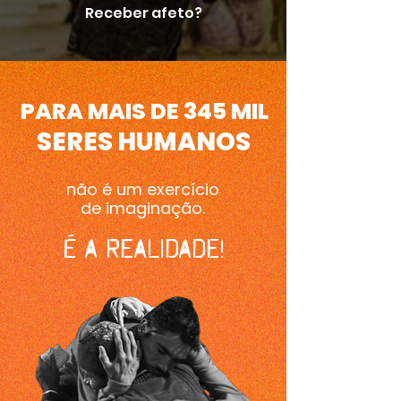
Receber afeto?
PARA MAIS DE 345 MIL
SERES HUMANOS
não é um exercício
de imaginação.
É A REALIDADE!